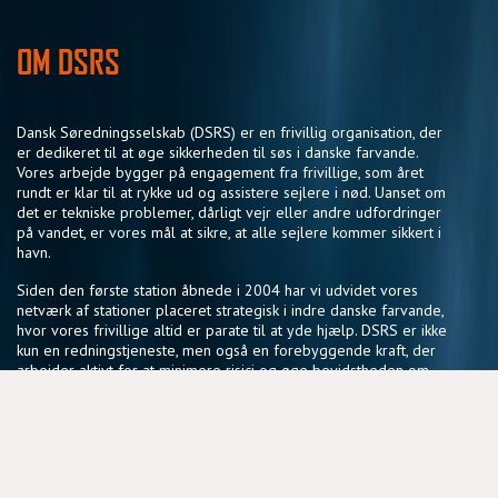
OM DSRS
Dansk Søredningsselskab (DSRS) er en frivillig organisation, der
er dedikeret til at øge sikkerheden til søs i danske farvande.
Vores arbejde bygger på engagement fra frivillige, som året
rundt er klar til at rykke ud og assistere sejlere i nød. Uanset om
det er tekniske problemer, dårligt vejr eller andre udfordringer
på vandet, er vores mål at sikre, at alle sejlere kommer sikkert i
havn.
Siden den første station åbnede i 2004 har vi udvidet vores
netværk af stationer placeret strategisk i indre danske farvande,
hvor vores frivillige altid er parate til at yde hjælp. DSRS er ikke
kun en redningstjeneste, men også en forebyggende kraft, der
arbejder aktivt for at minimere risici og øge bevidstheden om
sikker sejlads.
Vores fællesskab af frivillige deler en passion for søsikkerhed
og en vilje til at gøre en forskel, der har en reel betydning for
sejlere i hele landet.