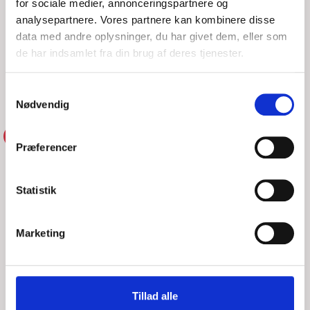
for sociale medier, annonceringspartnere og
LØR, 08/08/2026 - 11:20
analysepartnere. Vores partnere kan kombinere disse
25 fods motorsejler fik problemer da alle lamper lyste rødt.
data med andre oplysninger, du har givet dem, eller som
Motoren strejkede, hvorefter han bad DSRS om ass. Vi
de har indsamlet fra din brug af deres tjenester.
bemander Ida og sejler til den opgivet poss
LÆS MERE
DSRS Kerteminde
Samtykkevalg
Nødvendig
FORBYGGENDE SAR
Præferencer
Statistik
Marketing
Tillad alle