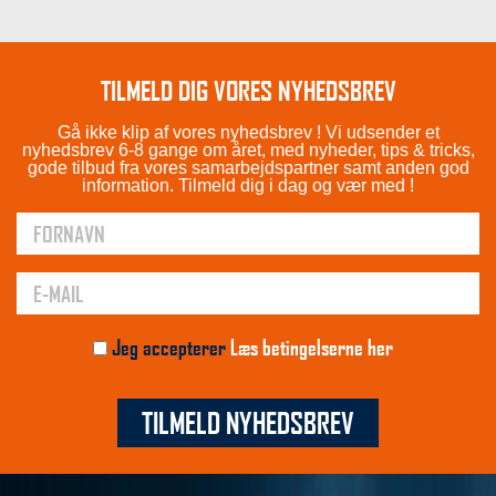
TILMELD DIG VORES NYHEDSBREV
Gå ikke klip af vores nyhedsbrev ! Vi udsender et
nyhedsbrev 6-8 gange om året, med nyheder, tips & tricks,
gode tilbud fra vores samarbejdspartner samt anden god
information. Tilmeld dig i dag og vær med !
Jeg accepterer
Læs betingelserne her
TILMELD NYHEDSBREV