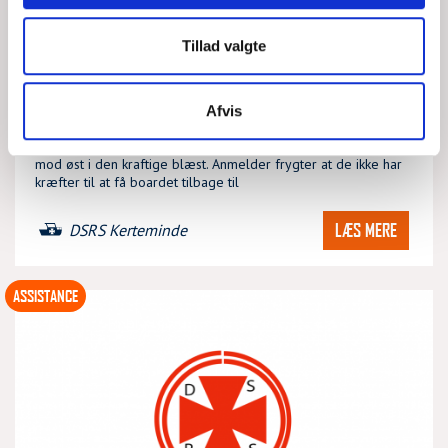
HÅRD VIND OG PADDLEBOARD
Tillad valgte
TOR, 06/08/2026 - 07:23
Afvis
Et paddleboard med 3 personer ses fra Camp Hverringe drive
mod øst i den kraftige blæst. Anmelder frygter at de ikke har
kræfter til at få boardet tilbage til
LÆS MERE
DSRS Kerteminde
ASSISTANCE