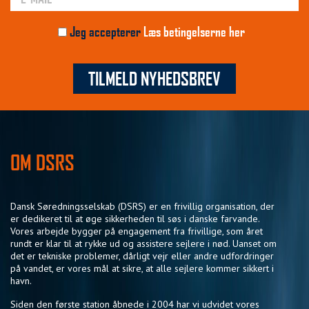
Jeg accepterer
Læs betingelserne her
TILMELD NYHEDSBREV
OM DSRS
Dansk Søredningsselskab (DSRS) er en frivillig organisation, der
er dedikeret til at øge sikkerheden til søs i danske farvande.
Vores arbejde bygger på engagement fra frivillige, som året
rundt er klar til at rykke ud og assistere sejlere i nød. Uanset om
det er tekniske problemer, dårligt vejr eller andre udfordringer
på vandet, er vores mål at sikre, at alle sejlere kommer sikkert i
havn.
Siden den første station åbnede i 2004 har vi udvidet vores