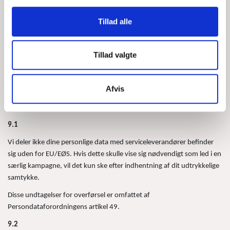
dig med andre Søredning organisationer uden dit udtrykkelige
samtykke.
Tillad alle
8.3
Tillad valgte
I tillæg til ovenstående så deler vi dine oplysninger i det omfang, vi er
forpligtede hertil, fx som følge af krav om indrapportering til
offentlige myndigheder som fx SKAT.
Afvis
I DELING AF DINE OPLYSNINGER MED MODTAGERE UDEN FOR
EU/EØS
9.1
Vi deler ikke dine personlige data med serviceleverandører befinder
sig uden for EU/EØS. Hvis dette skulle vise sig nødvendigt som led i en
særlig kampagne, vil det kun ske efter indhentning af dit udtrykkelige
samtykke.
Disse undtagelser for overførsel er omfattet af
Persondataforordningens artikel 49.
9.2