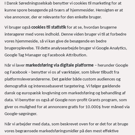
I Dansk Søredningsselskab benytter vi cookies til marketing for at
kunne spore besøgende på tværs af hjemmesider. Hensigten er at
vise annoncer, der er relevante for den enkelte bruger.
Vi bruger også
cookies til statistik
for at se, hvordan brugerne
interagerer med vores indhold. Denne viden bruger vi til at forbedre
vores hjemmeside, så vi kan give de besøgende en bedre
brugeroplevelse. Til dette analysearbejde bruger vi Google Analytics,
Google Tag Manager og Facebook Attribution.
Når vi laver
markedsføring via digitale platforme
– herunder Google
og Facebook – benytter vi os af værktøjer, som bliver tilbudt fra
platformsleverandørerne. Det gælder både custom audiences og
demografisk og interessebaseret targetering. Vi følger gældende
dansk og europæisk lovgivning om markedsføring og behandling af
data. Vi benytter os også af Google non-profit Grants program, som
giver os mulighed for at annoncere gratis for 10.000$ hver måned via
Google-søgninger.
Når vi arbejder med data, som beskrevet oven for er det for at bruge
vores begrænsede markedsføringsmidler på den mest effektive