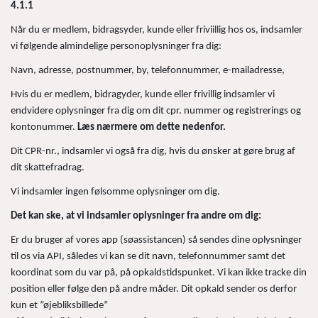
4.1.1
Når du er medlem, bidragsyder, kunde eller friviillig hos os, indsamler
vi følgende almindelige personoplysninger fra dig:
Navn, adresse, postnummer, by, telefonnummer, e-mailadresse,
Hvis du er medlem, bidragyder, kunde eller frivillig indsamler vi
endvidere oplysninger fra dig om dit cpr. nummer og registrerings og
kontonummer.
Læs nærmere om dette nedenfor.
Dit CPR-nr., indsamler vi også fra dig, hvis du ønsker at gøre brug af
dit skattefradrag.
Vi indsamler ingen følsomme oplysninger om dig.
Det kan ske, at vi indsamler oplysninger fra andre om dig:
Er du bruger af vores app (søassistancen) så sendes dine oplysninger
til os via API, således vi kan se dit navn, telefonnummer samt det
koordinat som du var på, på opkaldstidspunket. Vi kan ikke tracke din
position eller følge den på andre måder. Dit opkald sender os derfor
kun et ”øjebliksbillede”