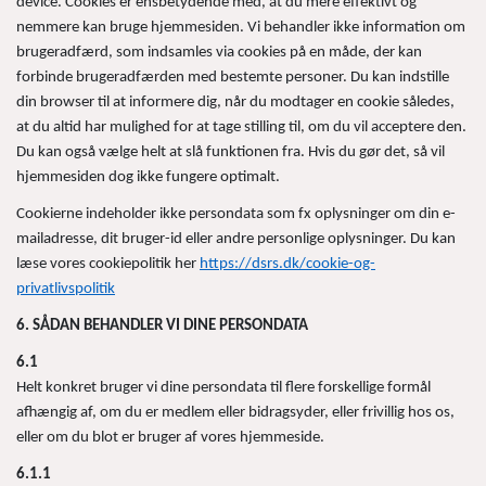
device. Cookies er ensbetydende med, at du mere effektivt og
nemmere kan bruge hjemmesiden. Vi behandler ikke information om
brugeradfærd, som indsamles via cookies på en måde, der kan
forbinde brugeradfærden med bestemte personer. Du kan indstille
din browser til at informere dig, når du modtager en cookie således,
at du altid har mulighed for at tage stilling til, om du vil acceptere den.
Du kan også vælge helt at slå funktionen fra. Hvis du gør det, så vil
hjemmesiden dog ikke fungere optimalt.
Cookierne indeholder ikke persondata som fx oplysninger om din e-
mailadresse, dit bruger-id eller andre personlige oplysninger. Du kan
læse vores cookiepolitik her
https://dsrs.dk/cookie-og-
privatlivspolitik
6. SÅDAN BEHANDLER VI DINE PERSONDATA
6.1
Helt konkret bruger vi dine persondata til flere forskellige formål
afhængig af, om du er medlem eller bidragsyder, eller frivillig hos os,
eller om du blot er bruger af vores hjemmeside.
6.1.1