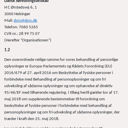
Dansk Søredningsselskab
H C Ørstedsvej 6, 1
3000 Helsingør
Mail:
dsrs@dsrs.dk
Telefon: 7060 5265
CVR nr.: 28 99 75 07
(Herefter ”Organisationen”)
1.2
Den overordnede retlige ramme for vores behandling af personlige
oplysninger er Europa-Parlamentets og Rådets Forordning (EU)
2016/679 af 27. april 2016 om Beskyttelse af fysiske personer i
forbindelse med Behandling af personoplysninger og om fri
udveksling af sådanne oplysninger og om ophævelse af direktiv
95/46/EF med tilhørende regulering. I tillæg hertil gælder lov af 17.
maj 2018 om supplerende bestemmelser til forordning om
beskyttelse af fysiske personer i forbindelse med behandling af
personoplysninger og om fri udveksling af sådanne oplysninger, der
træder i kraft den 25. maj 2018.