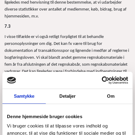
ligeledes med henvisning til denne bestemmelse, at vi udarbejder
diverse statistikker over antallet af medlemmer, køb, bidrag, brug af
hjemmesiden, m.v.
7.3
I visse tilfælde er vi også retligt forpligtet til at behandle
personoplysninger om dig. Det kan fx være til brug for
dokumentation af transaktionsspor og lignende i medfør af reglerne i
bogføringsloven. Vi skal blandt andet gemme regnskabsmateriale i
fem år fra afslutningen af det regnskabsår, som regnskabsmaterialet
vedrører. Det kan ligeledes være i forbindelse med indberetninger til
SKAT, så du kan få fradrag for dit bidrag til os. Indberetninger til SKAT
skal ske med angivelse af CPR-nr., jf. skattekontrolloven, og det er
derfor grundlaget for vores Behandling af oplysninger om dit CPR-nr.
Samtykke
Detaljer
Om
7.4
Er du ikke medlem eller bidragsyder, kunde eller rejsende, eller frivillig
Denne hjemmeside bruger cookies
hos os, men fx blot bruger af vores hjemmeside, har vi brug for at
Vi bruger cookies til at tilpasse vores indhold og
kunne administrere de oplysninger, som du selv afgiver til brug for fx
annoncer, til at vise dig funktioner til sociale medier og til
cookie-håndtering eller henhold til formålet med