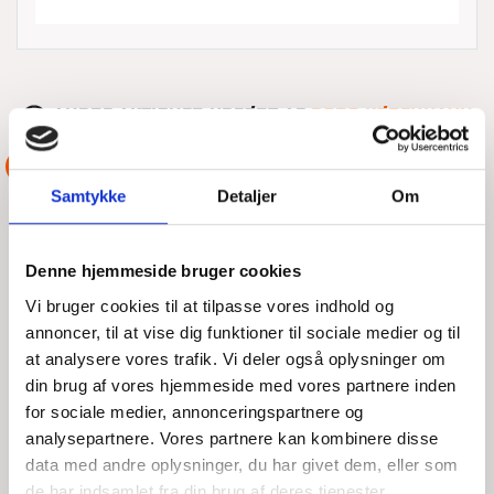
ANDRE AKTIONER UDFØRT AF
DSRS KØBENHAVN
ASSISTANCE
Samtykke
Detaljer
Om
Denne hjemmeside bruger cookies
Vi bruger cookies til at tilpasse vores indhold og
annoncer, til at vise dig funktioner til sociale medier og til
at analysere vores trafik. Vi deler også oplysninger om
din brug af vores hjemmeside med vores partnere inden
for sociale medier, annonceringspartnere og
analysepartnere. Vores partnere kan kombinere disse
data med andre oplysninger, du har givet dem, eller som
LILLE 11 FODS BÅD MED MOTORSKADE
de har indsamlet fra din brug af deres tjenester.