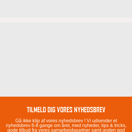
TILMELD DIG VORES NYHEDSBREV
Gå ikke klip af vores nyhedsbrev ! Vi udsender et
nyhedsbrev 6-8 gange om året, med nyheder, tips & tricks,
gode tilbud fra vores samarbejdspartner samt anden god