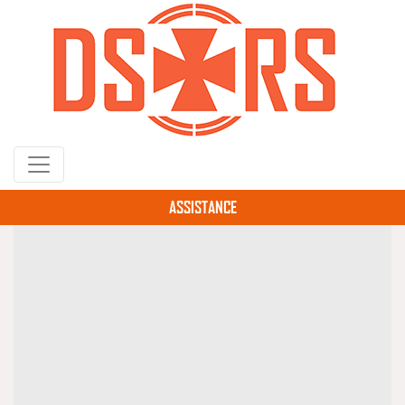
Gå
til
hovedindhold
ASSISTANCE