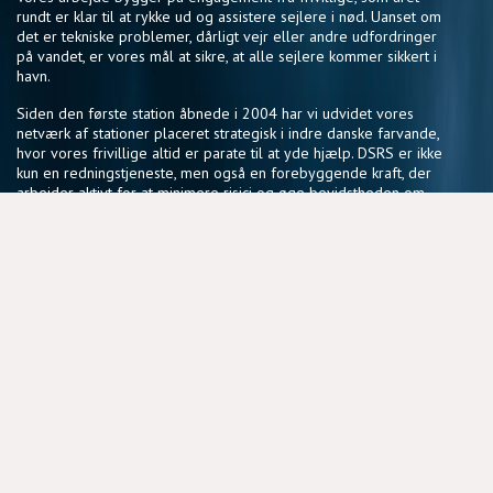
rundt er klar til at rykke ud og assistere sejlere i nød. Uanset om
det er tekniske problemer, dårligt vejr eller andre udfordringer
på vandet, er vores mål at sikre, at alle sejlere kommer sikkert i
havn.
Siden den første station åbnede i 2004 har vi udvidet vores
netværk af stationer placeret strategisk i indre danske farvande,
hvor vores frivillige altid er parate til at yde hjælp. DSRS er ikke
kun en redningstjeneste, men også en forebyggende kraft, der
arbejder aktivt for at minimere risici og øge bevidstheden om
sikker sejlads.
Vores fællesskab af frivillige deler en passion for søsikkerhed
og en vilje til at gøre en forskel, der har en reel betydning for
sejlere i hele landet.
NYTTIGE LINKS
BLIV FRIVILLIG
COOKIEPOLITIK