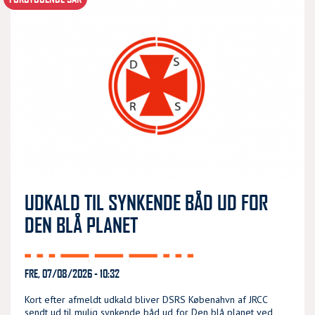
UDKALD TIL SYNKENDE BÅD UD FOR
DEN BLÅ PLANET
FRE, 07/08/2026 - 10:32
Kort efter afmeldt udkald bliver DSRS Købenahvn af JRCC
sendt ud til mulig synkende båd ud for Den blå planet ved