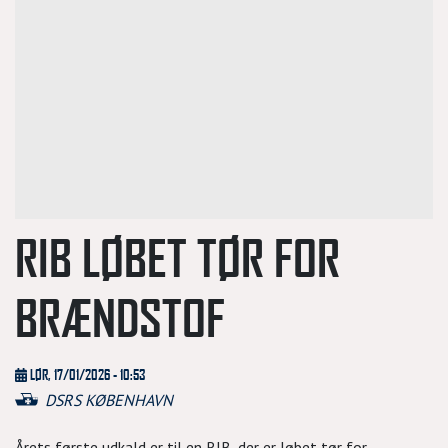
RIB LØBET TØR FOR
BRÆNDSTOF
LØR, 17/01/2026 - 10:53
DSRS KØBENHAVN
Årets første udkald er til en RIB, der er løbet tør for