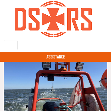
Gå
til
hovedindhold
ASSISTANCE