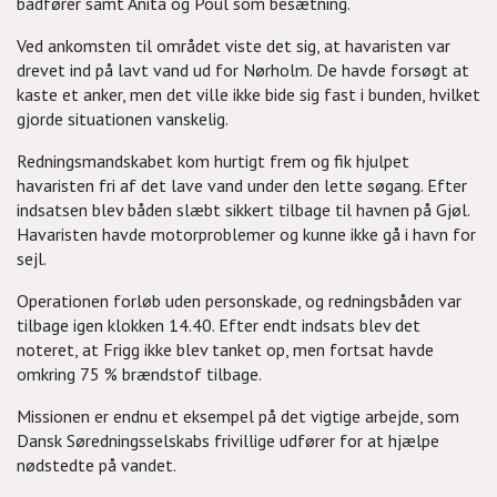
bådfører samt Anita og Poul som besætning.
Ved ankomsten til området viste det sig, at havaristen var
drevet ind på lavt vand ud for Nørholm. De havde forsøgt at
kaste et anker, men det ville ikke bide sig fast i bunden, hvilket
gjorde situationen vanskelig.
Redningsmandskabet kom hurtigt frem og fik hjulpet
havaristen fri af det lave vand under den lette søgang. Efter
indsatsen blev båden slæbt sikkert tilbage til havnen på Gjøl.
Havaristen havde motorproblemer og kunne ikke gå i havn for
sejl.
Operationen forløb uden personskade, og redningsbåden var
tilbage igen klokken 14.40. Efter endt indsats blev det
noteret, at Frigg ikke blev tanket op, men fortsat havde
omkring 75 % brændstof tilbage.
Missionen er endnu et eksempel på det vigtige arbejde, som
Dansk Søredningsselskabs frivillige udfører for at hjælpe
nødstedte på vandet.