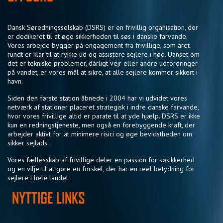
Dansk Søredningsselskab (DSRS) er en frivillig organisation, der
er dedikeret til at øge sikkerheden til søs i danske farvande.
Vores arbejde bygger på engagement fra frivillige, som året
rundt er klar til at rykke ud og assistere sejlere i nød. Uanset om
det er tekniske problemer, dårligt vejr eller andre udfordringer
på vandet, er vores mål at sikre, at alle sejlere kommer sikkert i
havn.
Siden den første station åbnede i 2004 har vi udvidet vores
netværk af stationer placeret strategisk i indre danske farvande,
hvor vores frivillige altid er parate til at yde hjælp. DSRS er ikke
kun en redningstjeneste, men også en forebyggende kraft, der
arbejder aktivt for at minimere risici og øge bevidstheden om
sikker sejlads.
Vores fællesskab af frivillige deler en passion for søsikkerhed
og en vilje til at gøre en forskel, der har en reel betydning for
sejlere i hele landet.
NYTTIGE LINKS