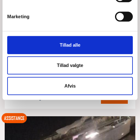
Marketing
MINDRE MOTORBÅD MED
MOTORPROBLEMER
Tillad alle
SØN, 02/08/2026 - 08:18
Tillad valgte
På vej ud til en opgave med en 23 fods sejlbåd - se
foregående log - finder vi en lille motorbåd meget tæt på
sejlbåden. Motorbåden har 4 personer ombord og har
Afvis
LÆS MERE
DSRS Løgstør
ASSISTANCE