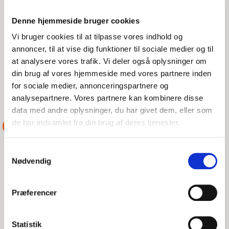
Denne hjemmeside bruger cookies
TIR, 04/08/2026 - 08:13
Vi bruger cookies til at tilpasse vores indhold og
annoncer, til at vise dig funktioner til sociale medier og til
Klokken er 19:05 mandag aften - grønt udkald - en motorbåd
med bl.a. 3 børn ombord, ligger mellem Ejerslev og Amtoft
at analysere vores trafik. Vi deler også oplysninger om
med tovværk i skruen. Clemens har første
din brug af vores hjemmeside med vores partnere inden
for sociale medier, annonceringspartnere og
LÆS MERE
DSRS Løgstør
analysepartnere. Vores partnere kan kombinere disse
data med andre oplysninger, du har givet dem, eller som
de har indsamlet fra din brug af deres tjenester.
ASSISTANCE
Samtykkevalg
Nødvendig
Præferencer
Statistik