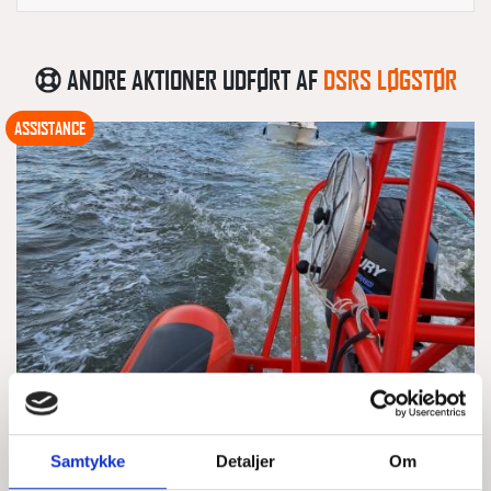
ANDRE AKTIONER UDFØRT AF
DSRS LØGSTØR
ASSISTANCE
MOTORBÅD MED TOVVÆRK I SKRUEN -
Samtykke
Detaljer
Om
MELLEM EJERSLEV OG AMTOFT