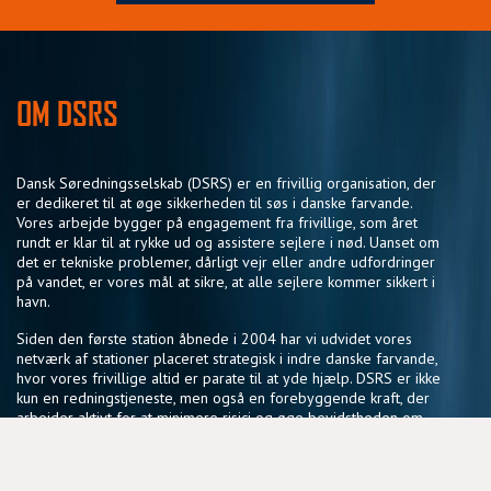
OM DSRS
Dansk Søredningsselskab (DSRS) er en frivillig organisation, der
er dedikeret til at øge sikkerheden til søs i danske farvande.
Vores arbejde bygger på engagement fra frivillige, som året
rundt er klar til at rykke ud og assistere sejlere i nød. Uanset om
det er tekniske problemer, dårligt vejr eller andre udfordringer
på vandet, er vores mål at sikre, at alle sejlere kommer sikkert i
havn.
Siden den første station åbnede i 2004 har vi udvidet vores
netværk af stationer placeret strategisk i indre danske farvande,
hvor vores frivillige altid er parate til at yde hjælp. DSRS er ikke
kun en redningstjeneste, men også en forebyggende kraft, der
arbejder aktivt for at minimere risici og øge bevidstheden om
sikker sejlads.
Vores fællesskab af frivillige deler en passion for søsikkerhed