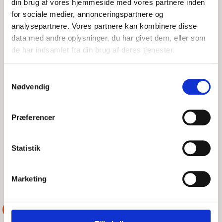
din brug af vores hjemmeside med vores partnere inden
for sociale medier, annonceringspartnere og
analysepartnere. Vores partnere kan kombinere disse
data med andre oplysninger, du har givet dem, eller som
de har indsamlet fra din brug af deres tjenester.
28 FODS MOTORBÅD STRANDET PÅ
Samtykkevalg
NYORD
Nødvendig
TOR, 06/08/2026 - 15:46
Præferencer
Ejer af 28 fods motorbåd anmoder DSRS Vordingborg om
assistance. Ligger ca 0,5-1,0 sømil nordvest for Nyord havn
Statistik
med motorstop. DSRS Vordingborg samler
LÆS MERE
DSRS Vordingborg
Marketing
ASSISTANCE