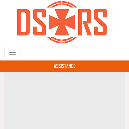
Gå
til
hovedindhold
ASSISTANCE