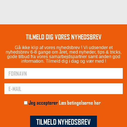
TILMELD DIG VORES NYHEDSBREV
Gå ikke klip af vores nyhedsbrev ! Vi udsender et
nyhedsbrev 6-8 gange om året, med nyheder, tips & tricks,
gode tilbud fra vores samarbejdspartner samt anden god
information. Tilmeld dig i dag og vær med !
Jeg accepterer
Læs betingelserne her
TILMELD NYHEDSBREV