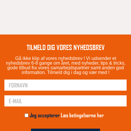
TILMELD DIG VORES NYHEDSBREV
Gå ikke klip af vores nyhedsbrev ! Vi udsender et
nyhedsbrev 6-8 gange om året, med nyheder, tips & tricks,
gode tilbud fra vores samarbejdspartner samt anden god
information. Tilmeld dig i dag og vær med !
Jeg accepterer
Læs betingelserne her