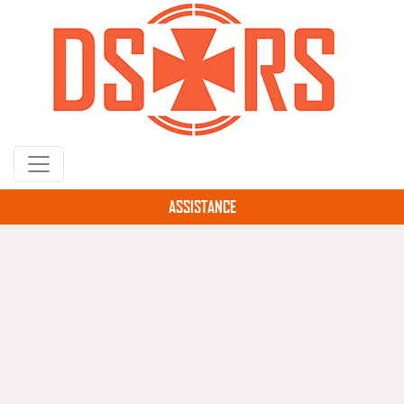
Gå
til
hovedindhold
ASSISTANCE