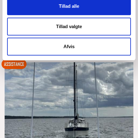
SØN, 02/08/2026 - 16:21
Tillad alle
Ejer af LM24 kontakter DSRS Vordingborg for assistance til at
blive trukket fri. Er grundstødt nordøst for Bandholm på
Tillad valgte
Tørregrund position 54° 51.681'Nord 011°
LÆS MERE
DSRS Vordingborg
Afvis
ASSISTANCE