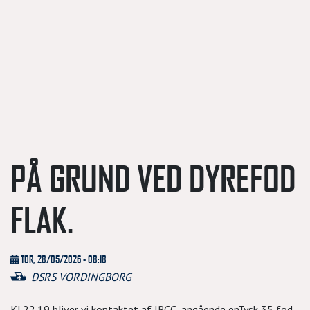
PÅ GRUND VED DYREFOD
FLAK.
TOR, 28/05/2026 - 08:18
DSRS VORDINGBORG
Kl.22.19 bliver vi kontaktet af JRCC, angående enTysk 35 fod