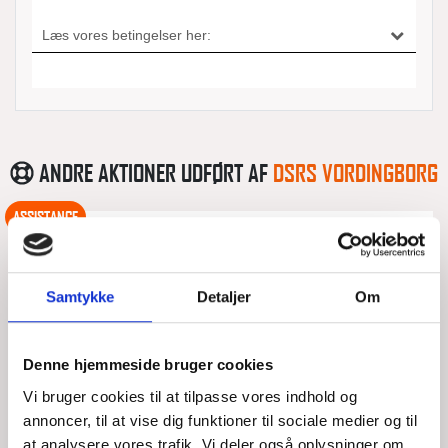
ANDRE AKTIONER UDFØRT AF
DSRS VORDINGBORG
ASSISTANCE
28 FODS MOTORBÅD STRANDET PÅ
NYORD
Samtykke
Detaljer
Om
Denne hjemmeside bruger cookies
TOR, 06/08/2026 - 15:46
Vi bruger cookies til at tilpasse vores indhold og
Ejer af 28 fods motorbåd anmoder DSRS Vordingborg om
annoncer, til at vise dig funktioner til sociale medier og til
assistance. Ligger ca 0,5-1,0 sømil nordvest for Nyord havn
med motorstop. DSRS Vordingborg samler
at analysere vores trafik. Vi deler også oplysninger om