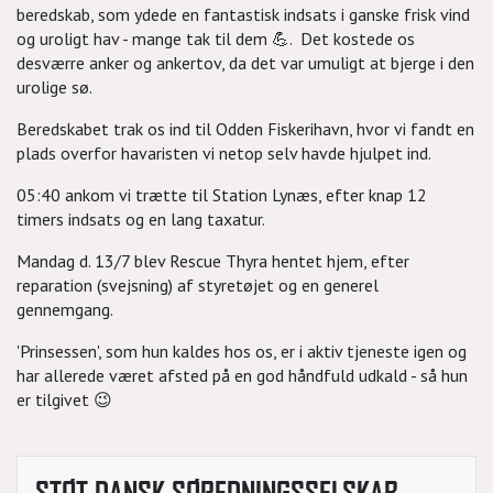
beredskab, som ydede en fantastisk indsats i ganske frisk vind
og uroligt hav - mange tak til dem 💪. Det kostede os
desværre anker og ankertov, da det var umuligt at bjerge i den
urolige sø.
Beredskabet trak os ind til Odden Fiskerihavn, hvor vi fandt en
plads overfor havaristen vi netop selv havde hjulpet ind.
05:40 ankom vi trætte til Station Lynæs, efter knap 12
timers indsats og en lang taxatur.
Mandag d. 13/7 blev Rescue Thyra hentet hjem, efter
reparation (svejsning) af styretøjet og en generel
gennemgang.
'Prinsessen', som hun kaldes hos os, er i aktiv tjeneste igen og
har allerede været afsted på en god håndfuld udkald - så hun
er tilgivet 😉
STØT DANSK SØREDNINGSSELSKAB