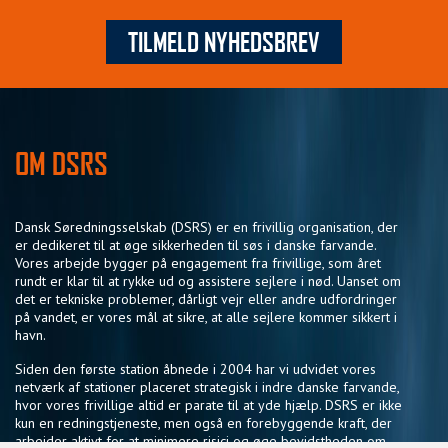
TILMELD NYHEDSBREV
OM DSRS
Dansk Søredningsselskab (DSRS) er en frivillig organisation, der
er dedikeret til at øge sikkerheden til søs i danske farvande.
Vores arbejde bygger på engagement fra frivillige, som året
rundt er klar til at rykke ud og assistere sejlere i nød. Uanset om
det er tekniske problemer, dårligt vejr eller andre udfordringer
på vandet, er vores mål at sikre, at alle sejlere kommer sikkert i
havn.
Siden den første station åbnede i 2004 har vi udvidet vores
netværk af stationer placeret strategisk i indre danske farvande,
hvor vores frivillige altid er parate til at yde hjælp. DSRS er ikke
kun en redningstjeneste, men også en forebyggende kraft, der
arbejder aktivt for at minimere risici og øge bevidstheden om