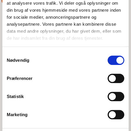
ASSISTANCE
at analysere vores trafik. Vi deler også oplysninger om
din brug af vores hjemmeside med vores partnere inden
for sociale medier, annonceringspartnere og
analysepartnere. Vores partnere kan kombinere disse
data med andre oplysninger, du har givet dem, eller som
de har indsamlet fra din brug af deres tjenester.
Samtykkevalg
Nødvendig
Præferencer
GRUNDSTØDNING
Statistik
LØR, 08/08/2026 - 16:45
Marketing
Udkald til en motorbåd på grund øst for Kulhuse vi fik et tov
ombord og trak dem fri, da deres motor ikke kunne starte trak
vi dem til Hundested som er deres