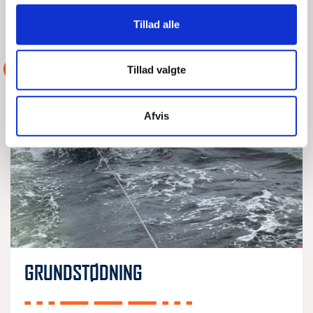
LÆS MERE
DSRS Lynæs
Tillad alle
ASSISTANCE
Tillad valgte
Afvis
GRUNDSTØDNING