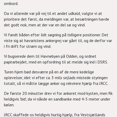
ombord.
Da vi allerede var på vej til et andet udkald, valgte vi at
prioritere det først, da meldingen var, at besætningen havde
det godt nok, men at der var en del sø og vind.
Vi fandt båden efter lidt søgning på tidligere positioner. Det
viste sig at havaristens ankergrej var gået til, og de derfor var
i fri drift for strøm og vind.
Vi bugserede dem til Havnebyen på Odden, og ordnet
papirarbejdet, med en opfordring til at melde sig ind i DSRS.
Turen hjem bød desværre på en af de mere kedelige
oplevelser, idet vi efter ca. 3 mils sejlads mistede styringen
totalt, så vi måtte lægge anker og rekvirere hjælp fra JRCC.
De første 20 minutter drev vi for ankeret mod kysten, men fik
heldigvis 'bid', da vi nåede en sandbanke med 4-5 meter under
kølen.
JRCC skaffede os heldigvis hurtig hjælp, fra Vestsjællands