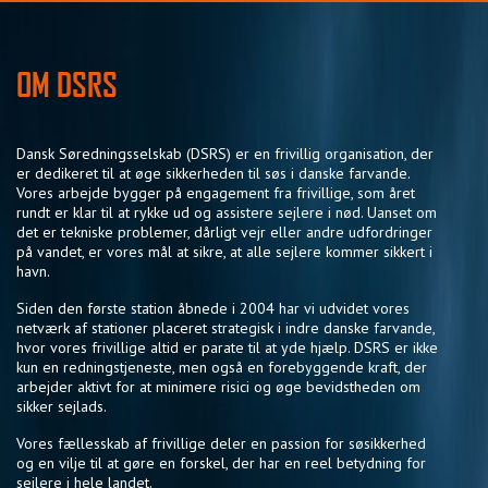
OM DSRS
Dansk Søredningsselskab (DSRS) er en frivillig organisation, der
er dedikeret til at øge sikkerheden til søs i danske farvande.
Vores arbejde bygger på engagement fra frivillige, som året
rundt er klar til at rykke ud og assistere sejlere i nød. Uanset om
det er tekniske problemer, dårligt vejr eller andre udfordringer
på vandet, er vores mål at sikre, at alle sejlere kommer sikkert i
havn.
Siden den første station åbnede i 2004 har vi udvidet vores
netværk af stationer placeret strategisk i indre danske farvande,
hvor vores frivillige altid er parate til at yde hjælp. DSRS er ikke
kun en redningstjeneste, men også en forebyggende kraft, der
arbejder aktivt for at minimere risici og øge bevidstheden om
sikker sejlads.
Vores fællesskab af frivillige deler en passion for søsikkerhed
og en vilje til at gøre en forskel, der har en reel betydning for
sejlere i hele landet.