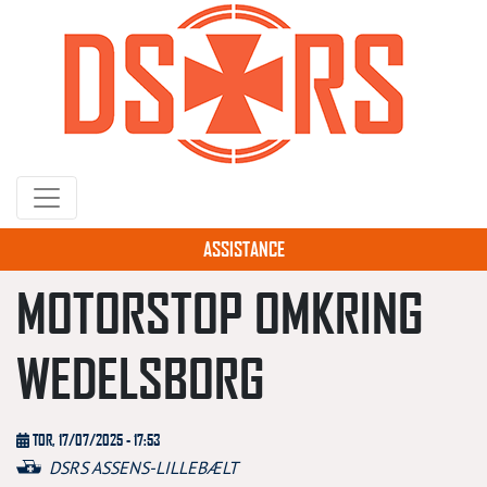
Gå
til
hovedindhold
ASSISTANCE
MOTORSTOP OMKRING
WEDELSBORG
TOR, 17/07/2025 - 17:53
DSRS ASSENS-LILLEBÆLT