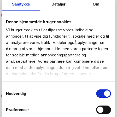
Samtykke
Detaljer
Om
ASSISTANCE
Denne hjemmeside bruger cookies
TABT PROPELLER
Vi bruger cookies til at tilpasse vores indhold og
annoncer, til at vise dig funktioner til sociale medier og til
at analysere vores trafik. Vi deler også oplysninger om
FRE, 07/08/2026 - 10:19
din brug af vores hjemmeside med vores partnere inden
for sociale medier, annonceringspartnere og
Tysk sejler opdagede at han havde tabt sine propeller, da han
nærmede sig havn. Han kom til kaj og vi fik ham bugseret til
analysepartnere. Vores partnere kan kombinere disse
kran. Kort opgave med meget tilfredse
data med andre oplysninger, du har givet dem, eller som
de har indsamlet fra din brug af deres tjenester.
LÆS MERE
DSRS Assens-Lillebælt
Samtykkevalg
Nødvendig
ASSISTANCE
MOTORSTOP
Præferencer