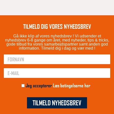
TILMELD DIG VORES NYHEDSBREV
Gå ikke klip af vores nyhedsbrev ! Vi udsender et
nyhedsbrev 6-8 gange om året, med nyheder, tips & tricks,
gode tilbud fra vores samarbejdspartner samt anden god
information. Tilmeld dig i dag og vær med !
Jeg accepterer
Læs betingelserne her
TILMELD NYHEDSBREV