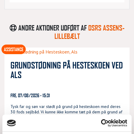
ANDRE AKTIONER UDFØRT AF
DSRS ASSENS-
LILLEBÆLT
ASSISTANCE
GRUNDSTØDNING PÅ HESTESKOEN VED
ALS
FRE, 07/08/2026 - 15:31
Tysk far og søn var stødt på grund på hesteskoen med deres
30 fods sejlbåd. Vi kunne ikke komme tæt på dem på grund af
store bølger og vind. Satte derfor redder
LÆS MERE
DSRS Assens-Lillebælt