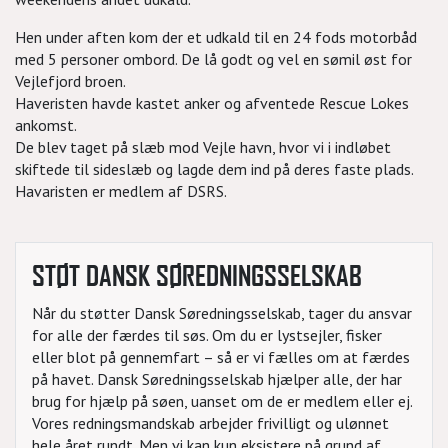
Hen under aften kom der et udkald til en 24 fods motorbåd
med 5 personer ombord. De lå godt og vel en sømil øst for
Vejlefjord broen.
Haveristen havde kastet anker og afventede Rescue Lokes
ankomst.
De blev taget på slæb mod Vejle havn, hvor vi i indløbet
skiftede til sideslæb og lagde dem ind på deres faste plads.
Havaristen er medlem af DSRS.
STØT DANSK SØREDNINGSSELSKAB
Når du støtter Dansk Søredningsselskab, tager du ansvar
for alle der færdes til søs. Om du er lystsejler, fisker
eller blot på gennemfart – så er vi fælles om at færdes
på havet. Dansk Søredningsselskab hjælper alle, der har
brug for hjælp på søen, uanset om de er medlem eller ej.
Vores redningsmandskab arbejder frivilligt og ulønnet
hele året rundt. Men vi kan kun eksistere på grund af