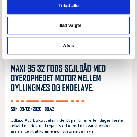
Tillad alle
Udkald #58 DSRS Juelsminde. Som tidligere nævnt var der
mere tilbage i den forgangne lørdag til Rescue Freja.
Sejlbåden var på vej retur fra Æbelø da motoren
Tillad valgte
LÆS MERE
DSRS Juelsminde
Afvis
ASSISTANCE
MAXI 95 32 FODS SEJLBÅD MED
OVEROPHEDET MOTOR MELLEM
GYLLINGNÆS OG ENDELAVE.
SØN, 09/08/2026 - 00:42
Udkald #57 DSRS Juelsminde. Et par timer efter dages første
udkald må Rescue Freja afsted igen. En havarist ønsker
assistance til at komme ind i Juelsminde havn