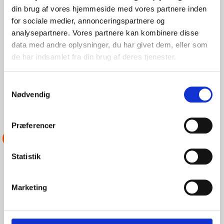
din brug af vores hjemmeside med vores partnere inden
for sociale medier, annonceringspartnere og
analysepartnere. Vores partnere kan kombinere disse
data med andre oplysninger, du har givet dem, eller som
de har indsamlet fra din brug af deres tjenester.
Samtykkevalg
Nødvendig
ANDRE AKTIONER UDFØRT AF
DSRS JUELSMINDE
Præferencer
ASSISTANCE
Statistik
35 FODS SEJLBÅD MED MOTORSKADE 1
SØMIL FRA BOGENSE HAVN.
Marketing
SØN, 09/08/2026 - 01:04