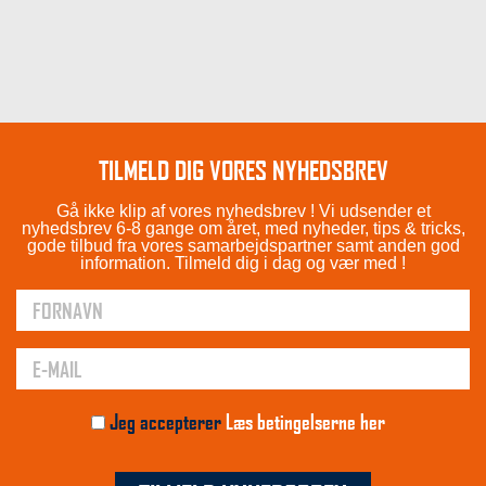
TILMELD DIG VORES NYHEDSBREV
Gå ikke klip af vores nyhedsbrev ! Vi udsender et
nyhedsbrev 6-8 gange om året, med nyheder, tips & tricks,
gode tilbud fra vores samarbejdspartner samt anden god
information. Tilmeld dig i dag og vær med !
Jeg accepterer
Læs betingelserne her