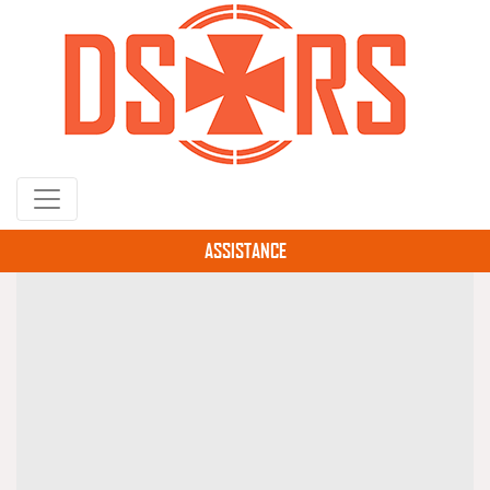
Gå
til
hovedindhold
ASSISTANCE