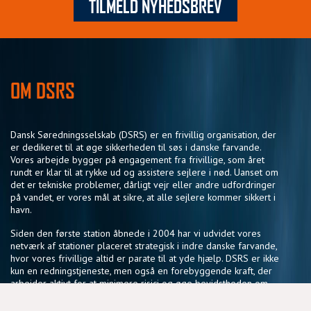
TILMELD NYHEDSBREV
OM DSRS
Dansk Søredningsselskab (DSRS) er en frivillig organisation, der
er dedikeret til at øge sikkerheden til søs i danske farvande.
Vores arbejde bygger på engagement fra frivillige, som året
rundt er klar til at rykke ud og assistere sejlere i nød. Uanset om
det er tekniske problemer, dårligt vejr eller andre udfordringer
på vandet, er vores mål at sikre, at alle sejlere kommer sikkert i
havn.
Siden den første station åbnede i 2004 har vi udvidet vores
netværk af stationer placeret strategisk i indre danske farvande,
hvor vores frivillige altid er parate til at yde hjælp. DSRS er ikke
kun en redningstjeneste, men også en forebyggende kraft, der
arbejder aktivt for at minimere risici og øge bevidstheden om
sikker sejlads.