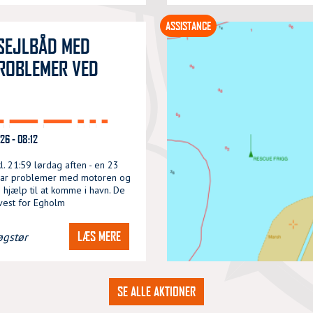
ASSISTANCE
SEJLBÅD MED
ROBLEMER VED
6 - 08:12
l. 21:59 lørdag aften - en 23
 har problemer med motoren og
 hjælp til at komme i havn. De
vest for Egholm
LÆS MERE
øgstør
SE ALLE AKTIONER