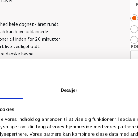
 havet.
hed hele døgnet - året rundt.
kab kan blive uddannede.
ioner til inden for 20 minutter.
 blive vedligeholdt.
lere danske havne.
dlemspakke med en vimpel, et årsmærke og klistermærker,
nesker, der færdes på og i havet.
Detaljer
ookies
se vores indhold og annoncer, til at vise dig funktioner til sociale
oplysninger om din brug af vores hjemmeside med vores partnere i
ysepartnere. Vores partnere kan kombinere disse data med andr