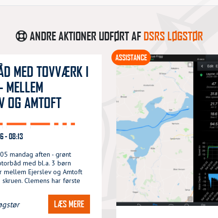
ANDRE AKTIONER UDFØRT AF
DSRS LØGSTØR
ASSISTANCE
D MED TOVVÆRK I
- MELLEM
V OG AMTOFT
6 - 08:13
:05 mandag aften - grønt
otorbåd med bl.a. 3 børn
r mellem Ejerslev og Amtoft
 skruen. Clemens har første
LÆS MERE
øgstør