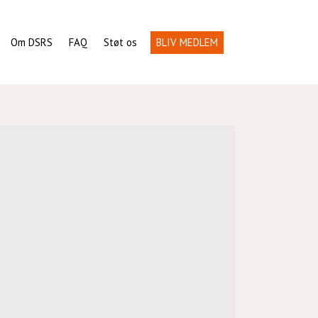
Om DSRS
FAQ
Støt os
BLIV MEDLEM