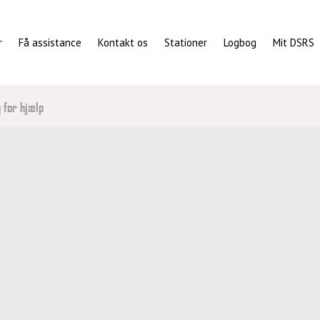
r
Få assistance
Kontakt os
Stationer
Logbog
Mit DSRS
 for hjælp