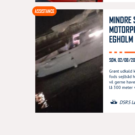
ASSISTANCE
MINDRE 
MOTORP
EGHOLM
SØN, 02/08/202
Grønt udkald k
fods sejlbåd
vil gerne have
lå 300 meter 
DSRS L