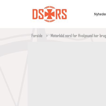
Gå
til
hovedindhold
Nyhede
BRØDKRUMME
Forside
Motorbåd nord for Hvalpsund har brug