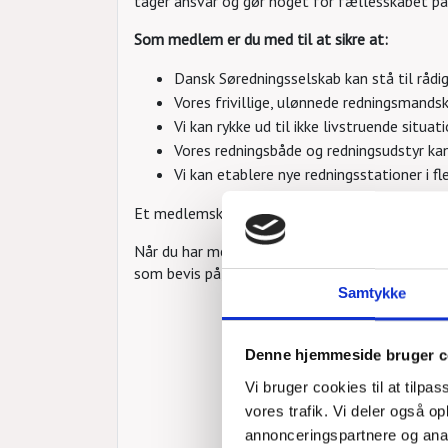
tager ansvar og gør noget for fællesskabet på
Som medlem er du med til at sikre at:
Dansk Søredningsselskab kan stå til rådig
Vores frivillige, ulønnede redningsmands
Vi kan rykke ud til ikke livstruende situat
Vores redningsbåde og redningsudstyr kan
Vi kan etablere nye redningsstationer i f
Et medlemskab koster 600 kr. pr kalender år.
Når du har meldt dig ind, sender vi dig en me
som bevis på, at du tager ansvar for andre men
Samtykke
Denne hjemmeside bruger c
Vi bruger cookies til at tilpas
vores trafik. Vi deler også 
annonceringspartnere og anal