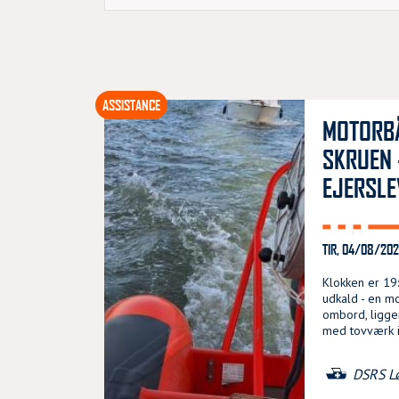
ASSISTANCE
MOTORBÅ
SKRUEN 
EJERSLE
TIR, 04/08/202
Klokken er 19
udkald - en m
ombord, ligge
med tovværk i
DSRS L