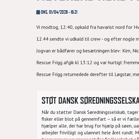
ONS, 01/04/2026 - 15:21
Vi modtog, 12:40, opkald fra havarist nord for
12.44 sendte vi udkald til crew - og efter nogle 
Jogvan er bådfører og besætningen blev: Kim, Nic
Rescue Frigg afgik kl 13:12 og var hurtigt fremme
Rescue Frigg returnedede derefter til Løgstør, m
STØT DANSK SØREDNINGSSELSK
Når du støtter Dansk Søredningsselskab, tager d
fisker eller blot på gennemfart – så er vi fæl
hjælper alle, der har brug for hjælp på søen, 
arbejder frivilligt og ulønnet hele året rundt.