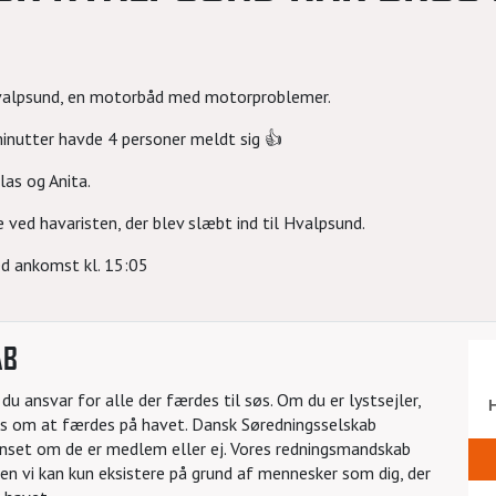
 Hvalpsund, en motorbåd med motorproblemer.
minutter havde 4 personer meldt sig 👍
las og Anita.
 ved havaristen, der blev slæbt ind til Hvalpsund.
ed ankomst kl. 15:05
AB
u ansvar for alle der færdes til søs. Om du er lystsejler,
les om at færdes på havet. Dansk Søredningsselskab
uanset om de er medlem eller ej. Vores redningsmandskab
 Men vi kan kun eksistere på grund af mennesker som dig, der