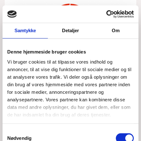
Samtykke
Detaljer
Om
Denne hjemmeside bruger cookies
Vi bruger cookies til at tilpasse vores indhold og
annoncer, til at vise dig funktioner til sociale medier og til
VIDERE FORLØB MED GRUNDSTØDNING
at analysere vores trafik. Vi deler også oplysninger om
din brug af vores hjemmeside med vores partnere inden
VED STORE STEN
for sociale medier, annonceringspartnere og
analysepartnere. Vores partnere kan kombinere disse
data med andre oplysninger, du har givet dem, eller som
LØR, 08/08/2026 - 16:09
de har indsamlet fra din brug af deres tjenester.
Fredag morgen kommer havnefoged fra Rudkøbing på
stationen og siger at de vil hjælpe med deres lille Jolle. Jeg
Samtykkevalg
tager med Jollen. Vi får den fri og slæbt ud i
Nødvendig