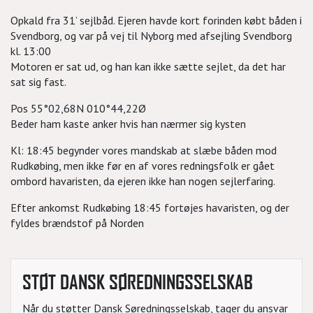
Opkald fra 31’ sejlbåd. Ejeren havde kort forinden købt båden i
Svendborg, og var på vej til Nyborg med afsejling Svendborg
kl. 13:00
Motoren er sat ud, og han kan ikke sætte sejlet, da det har
sat sig fast.
Pos 55°02,68N 010°44,22Ø
Beder ham kaste anker hvis han nærmer sig kysten
Kl: 18:45 begynder vores mandskab at slæbe båden mod
Rudkøbing, men ikke før en af vores redningsfolk er gået
ombord havaristen, da ejeren ikke han nogen sejlerfaring.
Efter ankomst Rudkøbing 18:45 fortøjes havaristen, og der
fyldes brændstof på Norden
STØT DANSK SØREDNINGSSELSKAB
Når du støtter Dansk Søredningsselskab, tager du ansvar