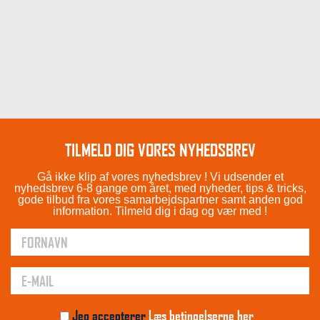
TILMELD DIG VORES NYHEDSBREV
Gå ikke klip af vores nyhedsbrev ! Vi udsender et
nyhedsbrev 6-8 gange om året, med nyheder, tips & tricks,
gode tilbud fra vores samarbejdspartner samt anden god
information. Tilmeld dig i dag og vær med !
Jeg accepterer
Læs betingelserne her