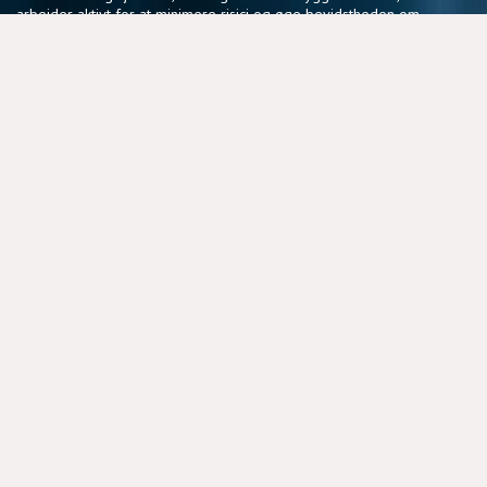
arbejder aktivt for at minimere risici og øge bevidstheden om
sikker sejlads.
Vores fællesskab af frivillige deler en passion for søsikkerhed
og en vilje til at gøre en forskel, der har en reel betydning for
sejlere i hele landet.
NYTTIGE LINKS
BLIV FRIVILLIG
COOKIEPOLITIK
DSRS OG FORSIKRINGSSELSKABER
MEDLEMSPORTAL
PRIVATLIVSPOLITIK
STRATEGIPLAN 2025