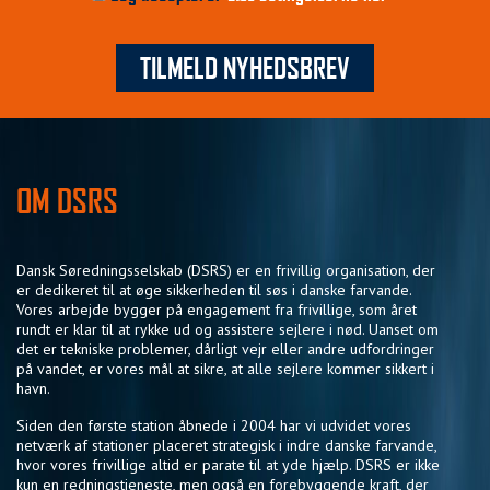
TILMELD NYHEDSBREV
OM DSRS
Dansk Søredningsselskab (DSRS) er en frivillig organisation, der
er dedikeret til at øge sikkerheden til søs i danske farvande.
Vores arbejde bygger på engagement fra frivillige, som året
rundt er klar til at rykke ud og assistere sejlere i nød. Uanset om
det er tekniske problemer, dårligt vejr eller andre udfordringer
på vandet, er vores mål at sikre, at alle sejlere kommer sikkert i
havn.
Siden den første station åbnede i 2004 har vi udvidet vores
netværk af stationer placeret strategisk i indre danske farvande,
hvor vores frivillige altid er parate til at yde hjælp. DSRS er ikke
kun en redningstjeneste, men også en forebyggende kraft, der