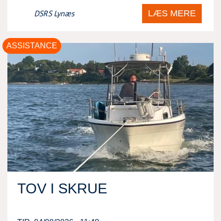
LÆS MERE
DSRS Lynæs
ASSISTANCE
TOV I SKRUE