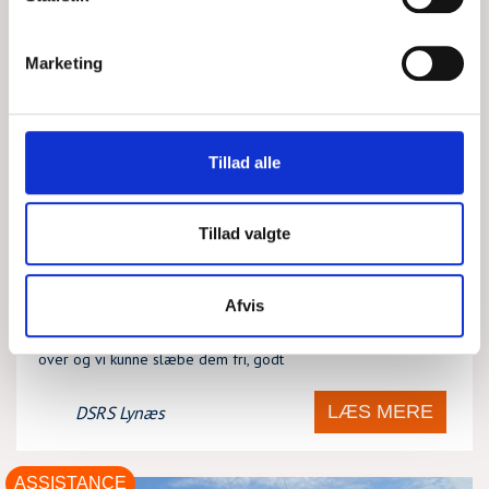
Marketing
Tillad alle
SEJLBÅD PÅ GRUND
Tillad valgte
TIR, 04/08/2026 - 21:23
Afvis
Vi modtog et opkald om en sejbåd på grund tæt ved Nykøbing
Sjælland Havn. Ved ankomst til havaristen fik de en trosse
over og vi kunne slæbe dem fri, godt
LÆS MERE
DSRS Lynæs
ASSISTANCE