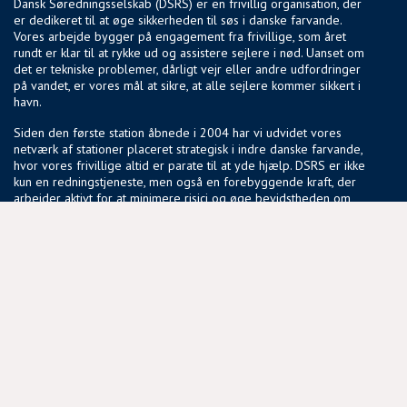
Dansk Søredningsselskab (DSRS) er en frivillig organisation, der
er dedikeret til at øge sikkerheden til søs i danske farvande.
Vores arbejde bygger på engagement fra frivillige, som året
rundt er klar til at rykke ud og assistere sejlere i nød. Uanset om
det er tekniske problemer, dårligt vejr eller andre udfordringer
på vandet, er vores mål at sikre, at alle sejlere kommer sikkert i
havn.
Siden den første station åbnede i 2004 har vi udvidet vores
netværk af stationer placeret strategisk i indre danske farvande,
hvor vores frivillige altid er parate til at yde hjælp. DSRS er ikke
kun en redningstjeneste, men også en forebyggende kraft, der
arbejder aktivt for at minimere risici og øge bevidstheden om
sikker sejlads.
Vores fællesskab af frivillige deler en passion for søsikkerhed
og en vilje til at gøre en forskel, der har en reel betydning for
sejlere i hele landet.
NYTTIGE LINKS
BLIV FRIVILLIG