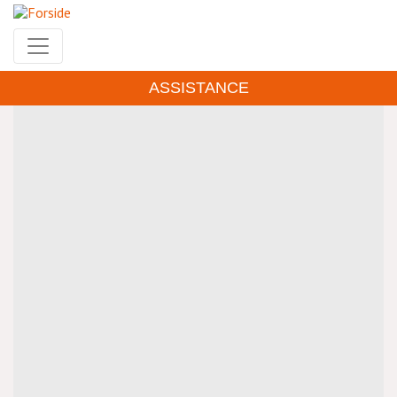
Gå
til
hovedindhold
ASSISTANCE