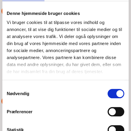
ASSISTANCE
Denne hjemmeside bruger cookies
Vi bruger cookies til at tilpasse vores indhold og
GRUNDSTØDNING
annoncer, til at vise dig funktioner til sociale medier og til
at analysere vores trafik. Vi deler også oplysninger om
din brug af vores hjemmeside med vores partnere inden
ONS, 05/08/2026 - 21:11
for sociale medier, annonceringspartnere og
En 40' aluminiums sejlbåd var komme lidt skæve på renden
analysepartnere. Vores partnere kan kombinere disse
ved Skansehage, og var derved gået på grund. et kort første
data med andre oplysninger, du har givet dem, eller som
forsøg ved et træk i stævnen, uden held da
de har indsamlet fra din brug af deres tjenester.
LÆS MERE
DSRS Lynæs
Samtykkevalg
Nødvendig
ASSISTANCE
Præferencer
Statistik