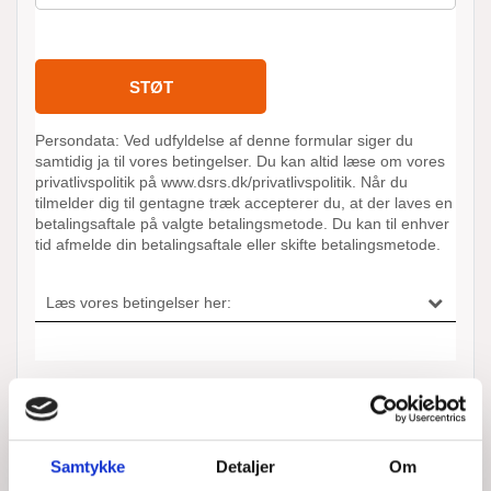
ANDRE AKTIONER UDFØRT AF
Samtykke
Detaljer
Om
DSRS LYNÆS