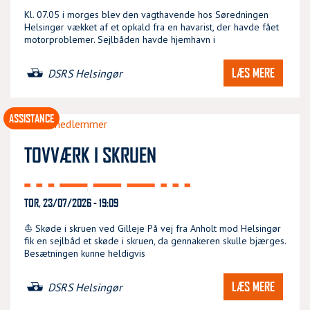
Kl. 07.05 i morges blev den vagthavende hos Søredningen
Helsingør vækket af et opkald fra en havarist, der havde fået
motorproblemer. Sejlbåden havde hjemhavn i
LÆS MERE
DSRS Helsingør
ASSISTANCE
TOVVÆRK I SKRUEN
TOR, 23/07/2026 - 19:09
⛵ Skøde i skruen ved Gilleje På vej fra Anholt mod Helsingør
fik en sejlbåd et skøde i skruen, da gennakeren skulle bjærges.
Besætningen kunne heldigvis
LÆS MERE
DSRS Helsingør