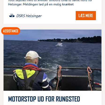
fods sejlbåd med to kvinder ombord cirka to sømil nord for
Helsingør. Meldingen lød på en mulig knækket
LÆS MERE
DSRS Helsingør
ASSISTANCE
MOTORSTOP UD FOR RUNGSTED