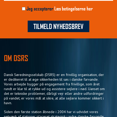
Jeg accepterer
Læs betingelserne her
TILMELD NYHEDSBREV
OM DSRS
Dansk Søredningsselskab (DSRS) er en frivillig organisation, der
er dedikeret til at øge sikkerheden til søs i danske farvande.
Vores arbejde bygger på engagement fra frivillige, som året
rundt er klar til at rykke ud og assistere sejlere i nød. Uanset om
det er tekniske problemer, dårligt vejr eller andre udfordringer
på vandet, er vores mål at sikre, at alle sejlere kommer sikkert i
havn.
Siden den første station åbnede i 2004 har vi udvidet vores
netværk af stationer placeret strategisk i indre danske farvande,