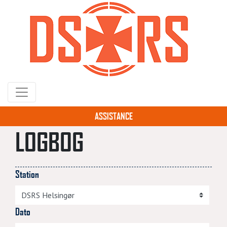
Gå
til
hovedindhold
ASSISTANCE
LOGBOG
Station
Dato