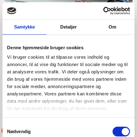
Samtykke
Detaljer
Om
Denne hjemmeside bruger cookies
MOTORSTOP
Vi bruger cookies til at tilpasse vores indhold og
annoncer, til at vise dig funktioner til sociale medier og til
at analysere vores trafik. Vi deler også oplysninger om
ONS, 29/07/2026 - 17:04
din brug af vores hjemmeside med vores partnere inden
Amy 23 "Søfri" havde fået motorstop i svensk farvand,
for sociale medier, annonceringspartnere og
nærmere ud for Ålabodarna. Der var for dybt til at ankre, så
analysepartnere. Vores partnere kan kombinere disse
de drev stille roligt mod nord, men de
data med andre oplysninger, du har givet dem, eller som
de har indsamlet fra din brug af deres tjenester.
LÆS MERE
DSRS Helsingør
Samtykkevalg
ASSISTANCE
Nødvendig