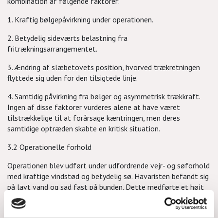
kombination af følgende faktorer:
1. Kraftig bølgepåvirkning under operationen.
2. Betydelig sideværts belastning fra
fritrækningsarrangementet.
3. Ændring af slæbetovets position, hvorved trækretningen
flyttede sig uden for den tilsigtede linje.
4. Samtidig påvirkning fra bølger og asymmetrisk trækkraft.
Ingen af disse faktorer vurderes alene at have været
tilstrækkelige til at forårsage kæntringen, men deres
samtidige optræden skabte en kritisk situation.
3.2 Operationelle forhold
Operationen blev udført under udfordrende vejr- og søforhold
med kraftige vindstød og betydelig sø. Havaristen befandt sig
på lavt vand og sad fast på bunden. Dette medførte et højt
modhold, som krævede betydelige trækkrafter for at opnå
bevægelse. Anvendelsen af faldet til at øge sejlbådens