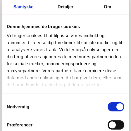
krængning kan have forbedret mulighederne for fritrækning,
Samtykke
Detaljer
Om
men har samtidig øget belastningerne i det samlede
træksystem.
3.3 Sammenligning med tilsvarende hændelser
Denne hjemmeside bruger cookies
Hændelsen har lighedspunkter med såkaldte "girting"-ulykker,
Vi bruger cookies til at tilpasse vores indhold og
der er velkendte inden for bugserings- og redningstjeneste.
annoncer, til at vise dig funktioner til sociale medier og til
Ved girting opstår en situation, hvor et fartøj udsættes for et
at analysere vores trafik. Vi deler også oplysninger om
kraftigt sideværts træk, som kombineret med fart, sø eller
din brug af vores hjemmeside med vores partnere inden
bølger kan skabe et krængningsmoment større end fartøjets
for sociale medier, annonceringspartnere og
stabilitetsreserve. Historisk har sådanne hændelser medført
analysepartnere. Vores partnere kan kombinere disse
alvorlige ulykker og tab af både fartøjer og menneskeliv. Selv
data med andre oplysninger, du har givet dem, eller som
om nærværende hændelse ikke er en klassisk girting-situation
de har indsamlet fra din brug af deres tjenester.
mellem to fartøjer under fart, indeholder den flere af de
samme mekanismer, herunder: • Sideværts belastning. •
Uventet ændring af trækkraftens retning. • Kombination af
Samtykkevalg
træk og bølgepåvirkning. • Hurtig udvikling af kritisk
Nødvendig
krængning.
3.4 Positive forhold
Præferencer