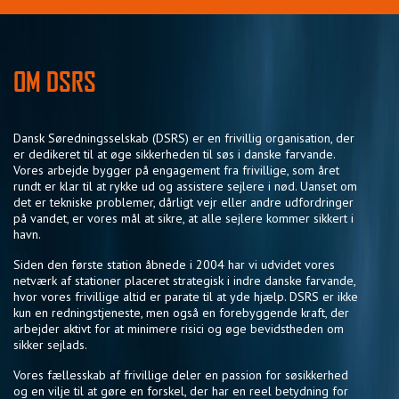
OM DSRS
Dansk Søredningsselskab (DSRS) er en frivillig organisation, der
er dedikeret til at øge sikkerheden til søs i danske farvande.
Vores arbejde bygger på engagement fra frivillige, som året
rundt er klar til at rykke ud og assistere sejlere i nød. Uanset om
det er tekniske problemer, dårligt vejr eller andre udfordringer
på vandet, er vores mål at sikre, at alle sejlere kommer sikkert i
havn.
Siden den første station åbnede i 2004 har vi udvidet vores
netværk af stationer placeret strategisk i indre danske farvande,
hvor vores frivillige altid er parate til at yde hjælp. DSRS er ikke
kun en redningstjeneste, men også en forebyggende kraft, der
arbejder aktivt for at minimere risici og øge bevidstheden om
sikker sejlads.
Vores fællesskab af frivillige deler en passion for søsikkerhed
og en vilje til at gøre en forskel, der har en reel betydning for