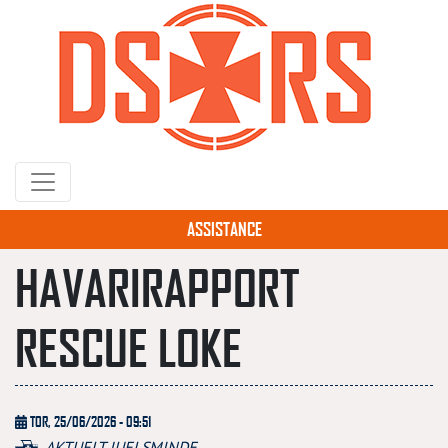
Gå
til
hovedindhold
ASSISTANCE
HAVARIRAPPORT
RESCUE LOKE
TOR, 25/06/2026 - 09:51
AKTUELT JUELSMINDE