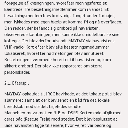
forøgelse af krængningen, hvorefter redningsfartøjet
kæntrede. Tre besætningsmedlemmer kom i vandet. Ét
besætningsmedlem blev kortvarigt fanget under fartøjet,
men lykkedes med egen hjælp at komme fri og nå overfladen.
Den redder, der befandt sig ombord på havaristen,
observerede kæntringen, men kunne ikke umiddelbart se sine
kolleger. Der blev derfor udsendt MAYDAY via havaristens
VHF-radio. Kort efter blev alle besætningsmedlemmer
lokaliseret, hvorefter nødmeldingen blev annulleret.
Besætningen svømmede herefter til havaristen og kom
sikkert ombord. Der blev ikke rapporteret om større
personskader.
2.1. Efterspil
MAYDAY-opkaldet til JRCC bevirkede, at det lokale politi blev
alarmeret samt at der blev sendt en båd fra det lokale
beredskab mod stedet. Ligeledes sendte
Marinehjemmeværnet en RIB og DSRS Kerteminde afgik med
deres båd (Rescue Freja) mod stedet. Det blev besluttet at
lade havaristen ligge til senere, hvor vejret var bedre og