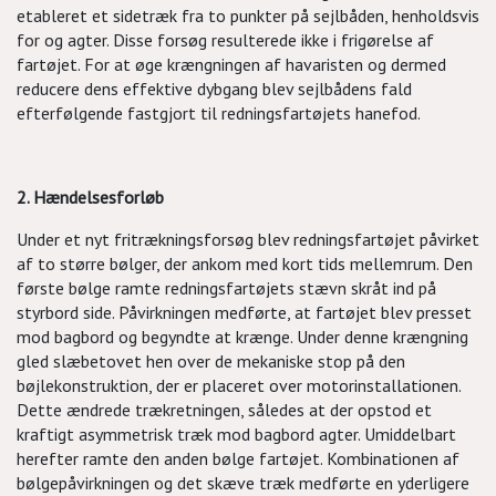
etableret et sidetræk fra to punkter på sejlbåden, henholdsvis
for og agter. Disse forsøg resulterede ikke i frigørelse af
fartøjet. For at øge krængningen af havaristen og dermed
reducere dens effektive dybgang blev sejlbådens fald
efterfølgende fastgjort til redningsfartøjets hanefod.
2. Hændelsesforløb
Under et nyt fritrækningsforsøg blev redningsfartøjet påvirket
af to større bølger, der ankom med kort tids mellemrum. Den
første bølge ramte redningsfartøjets stævn skråt ind på
styrbord side. Påvirkningen medførte, at fartøjet blev presset
mod bagbord og begyndte at krænge. Under denne krængning
gled slæbetovet hen over de mekaniske stop på den
bøjlekonstruktion, der er placeret over motorinstallationen.
Dette ændrede trækretningen, således at der opstod et
kraftigt asymmetrisk træk mod bagbord agter. Umiddelbart
herefter ramte den anden bølge fartøjet. Kombinationen af
bølgepåvirkningen og det skæve træk medførte en yderligere