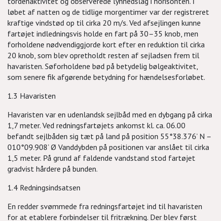
tordenaktivitet og observerede lynnedslag i horisonten. I
løbet af natten og de tidlige morgentimer var der registreret
kraftige vindstød op til cirka 20 m/s. Ved afsejlingen kunne
fartøjet indledningsvis holde en fart på 30–35 knob, men
forholdene nødvendiggjorde kort efter en reduktion til cirka
20 knob, som blev opretholdt resten af sejladsen frem til
havaristen. Søforholdene bød på betydelig bølgeaktivitet,
som senere fik afgørende betydning for hændelsesforløbet.
1.3 Havaristen
Havaristen var en udenlandsk sejlbåd med en dybgang på cirka
1,7 meter. Ved redningsfartøjets ankomst kl. ca. 06.00
befandt sejlbåden sig tæt på land på position 55°38.376’ N –
010°09.908’ Ø Vanddybden på positionen var anslået til cirka
1,5 meter. På grund af faldende vandstand stod fartøjet
gradvist hårdere på bunden.
1.4 Redningsindsatsen
En redder svømmede fra redningsfartøjet ind til havaristen
for at etablere forbindelser til fritrækning. Der blev først