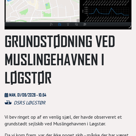
GRUNDSTØDNING VED
MUSLINGEHAVNEN I
LØGSTØR
MAN, 01/06/2026 - 10:54
DSRS LØGSTØR
Vi bev ringet op af en venlig sjæl, der havde observeret et
grundstødt sejlskib ved Muslingehavnen i Løgstør.
Da vi kom frem, var der ikke noget skib - måske der har været