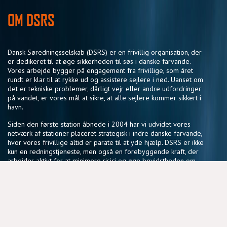
OM DSRS
Dansk Søredningsselskab (DSRS) er en frivillig organisation, der
er dedikeret til at øge sikkerheden til søs i danske farvande.
Vores arbejde bygger på engagement fra frivillige, som året
rundt er klar til at rykke ud og assistere sejlere i nød. Uanset om
det er tekniske problemer, dårligt vejr eller andre udfordringer
på vandet, er vores mål at sikre, at alle sejlere kommer sikkert i
havn.
Siden den første station åbnede i 2004 har vi udvidet vores
netværk af stationer placeret strategisk i indre danske farvande,
hvor vores frivillige altid er parate til at yde hjælp. DSRS er ikke
kun en redningstjeneste, men også en forebyggende kraft, der
arbejder aktivt for at minimere risici og øge bevidstheden om
sikker sejlads.
Vores fællesskab af frivillige deler en passion for søsikkerhed
og en vilje til at gøre en forskel, der har en reel betydning for
sejlere i hele landet.
NYTTIGE LINKS