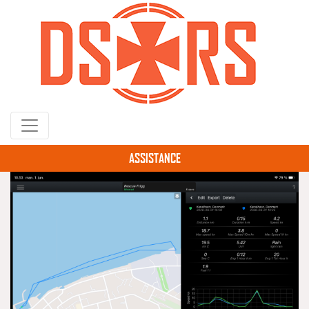
Gå
til
hovedindhold
ASSISTANCE