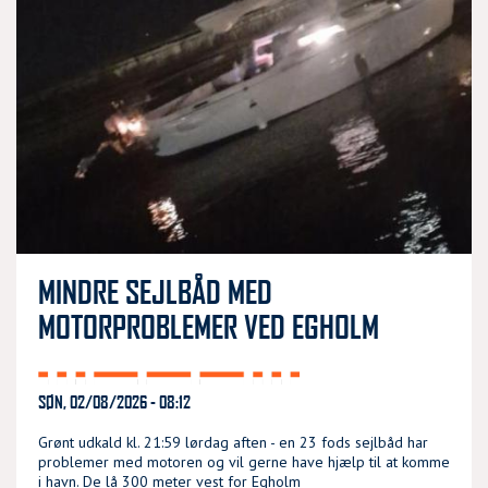
MINDRE SEJLBÅD MED
MOTORPROBLEMER VED EGHOLM
SØN, 02/08/2026 - 08:12
Grønt udkald kl. 21:59 lørdag aften - en 23 fods sejlbåd har
problemer med motoren og vil gerne have hjælp til at komme
i havn. De lå 300 meter vest for Egholm