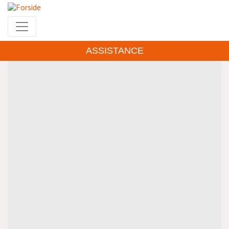
Gå
til
hovedindhold
ASSISTANCE