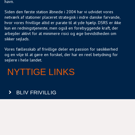
havn.
Siden den første station åbnede i 2004 har vi udvidet vores
netværk af stationer placeret strategisk i indre danske farvande,
hvor vores frivillige altid er parate til at yde hjælp. DSRS er ikke
kun en redningstjeneste, men også en forebyggende kraft, der
arbejder aktivt for at minimere risici og øge bevidstheden om
sikker sejlads.
Vores fællesskab af frivillige deler en passion for søsikkerhed
og en vilje til at gøre en forskel, der har en reel betydning for
sejlere i hele landet.
NYTTIGE LINKS
BLIV FRIVILLIG
COOKIEPOLITIK
DSRS OG FORSIKRINGSSELSKABER
MEDLEMSPORTAL