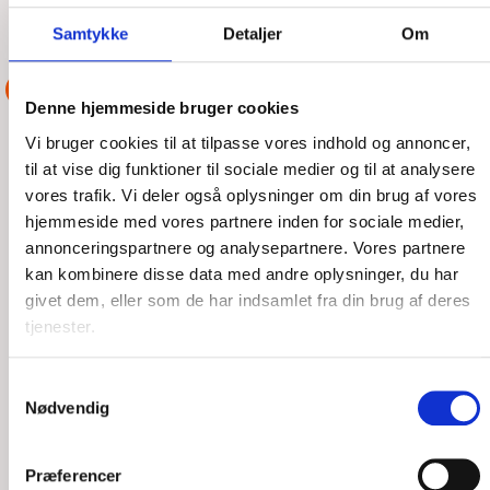
ANDRE AKTIONER UDFØRT AF
Samtykke
Detaljer
Om
DSRS LØGSTØR
ASSISTANCE
Denne hjemmeside bruger cookies
MOTORBÅD MED
Vi bruger cookies til at tilpasse vores indhold og annoncer,
til at vise dig funktioner til sociale medier og til at analysere
TOVVÆRK I SKRUEN -
vores trafik. Vi deler også oplysninger om din brug af vores
MELLEM EJERSLEV OG
hjemmeside med vores partnere inden for sociale medier,
AMTOFT
annonceringspartnere og analysepartnere. Vores partnere
kan kombinere disse data med andre oplysninger, du har
givet dem, eller som de har indsamlet fra din brug af deres
TIR, 04/08/2026 - 08:13
tjenester.
Klokken er 19:05 mandag aften - grønt udkald - en motorbåd
med bl.a. 3 børn ombord, ligger mellem Ejerslev og Amtoft
Samtykkevalg
med tovværk i skruen. Clemens har første
Nødvendig
LÆS MERE
DSRS Løgstør
Præferencer