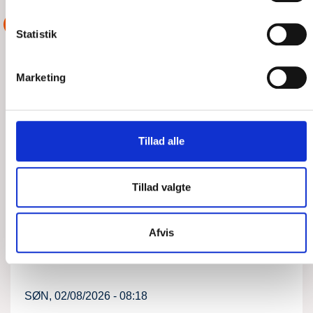
ASSISTANCE
Statistik
Marketing
Tillad alle
Tillad valgte
MINDRE MOTORBÅD MED
Afvis
MOTORPROBLEMER
SØN, 02/08/2026 - 08:18