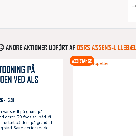
ANDRE AKTIONER UDFØRT AF
DSRS ASSENS-LILLEBÆ
ASSISTANCE
TØDNING PÅ
OEN VED ALS
6 - 15:31
n var stødt på grund på
d deres 30 fods sejlbåd. Vi
mme tæt på dem på grund af
g vind. Satte derfor redder