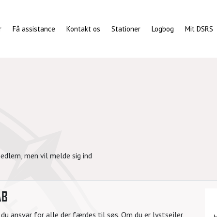
r
Få assistance
Kontakt os
Stationer
Logbog
Mit DSRS
edlem, men vil melde sig ind
AB
u ansvar for alle der færdes til søs. Om du er lystsejler,