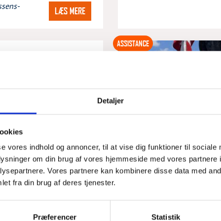
ssens-
LÆS MERE
ASSISTANCE
TOP
6 - 18:00
Detaljer
otorstop ved Hejlsminde. Fik
otor Inden vi nåede frem.
ookies
ssens-
LÆS MERE
se vores indhold og annoncer, til at vise dig funktioner til sociale
oplysninger om din brug af vores hjemmeside med vores partnere i
ysepartnere. Vores partnere kan kombinere disse data med andr
et fra din brug af deres tjenester.
SE ALLE AKTIONER
Præferencer
Statistik