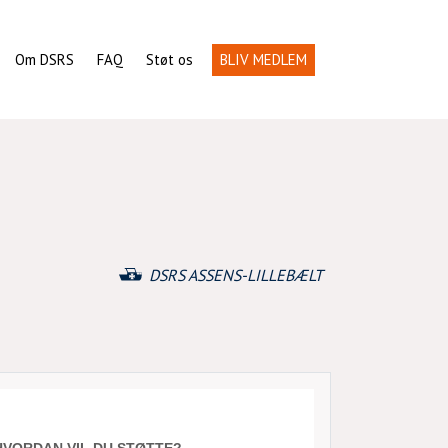
Om DSRS
FAQ
Støt os
BLIV MEDLEM
DSRS ASSENS-LILLEBÆLT