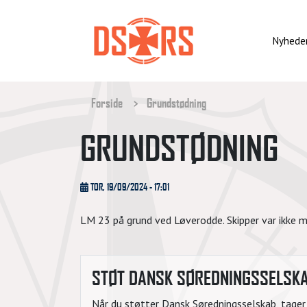
Gå
til
hovedindhold
Nyhede
BRØDKRUMME
Forside
Grundstødning
GRUNDSTØDNING
TOR, 19/09/2024 - 17:01
LM 23 på grund ved Løverodde. Skipper var ikke m
STØT DANSK SØREDNINGSSELSK
Når du støtter Dansk Søredningsselskab, tager d