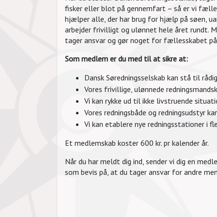
fisker eller blot på gennemfart – så er vi fæl
hjælper alle, der har brug for hjælp på søen, 
arbejder frivilligt og ulønnet hele året rundt.
tager ansvar og gør noget for fællesskabet på
Som medlem er du med til at sikre at:
Dansk Søredningsselskab kan stå til rådig
Vores frivillige, ulønnede redningsmands
Vi kan rykke ud til ikke livstruende situat
Vores redningsbåde og redningsudstyr kan
Vi kan etablere nye redningsstationer i f
Et medlemskab koster 600 kr. pr kalender år.
Når du har meldt dig ind, sender vi dig en me
som bevis på, at du tager ansvar for andre men