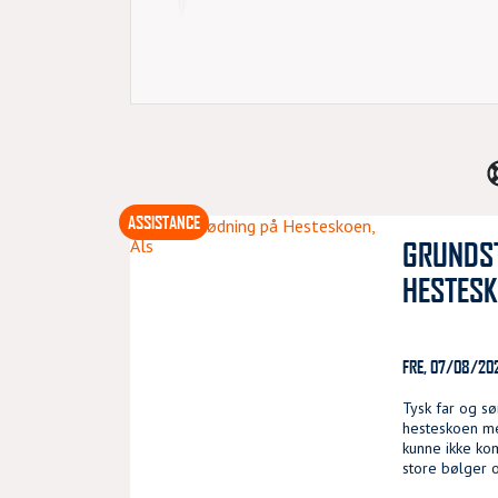
ASSISTANCE
GRUNDS
HESTESK
FRE, 07/08/202
Tysk far og sø
hesteskoen me
kunne ikke ko
store bølger o