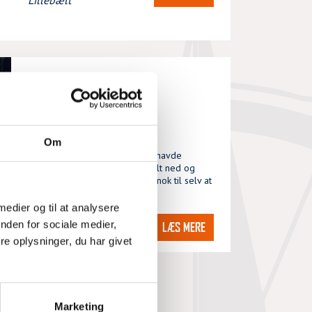
Lillebælt
DEFEKT FORSEJL
ONS, 05/08/2026 - 17:48
Om
Blev kaldt ud til tysk sejler, der havde
problemer med at få forsejl helt ned og
havde samtidig ikke motorkraft nok til selv at
kunne styre hjem. Fik en trosse
 medier og til at analysere
DSRS Assens-
nden for sociale medier,
LÆS MERE
Lillebælt
e oplysninger, du har givet
Marketing