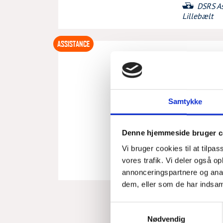
DSRS A
Lillebælt
ASSISTANCE
MOTORS
ONS, 05/08/202
Samtykke
Sejlbåd med m
selv gang i m
Denne hjemmeside bruger c
DSRS A
Vi bruger cookies til at tilpas
Lillebælt
vores trafik. Vi deler også 
annonceringspartnere og anal
dem, eller som de har indsaml
Samtykkevalg
Nødvendig