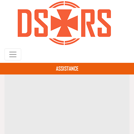
Gå
til
hovedindhold
ASSISTANCE