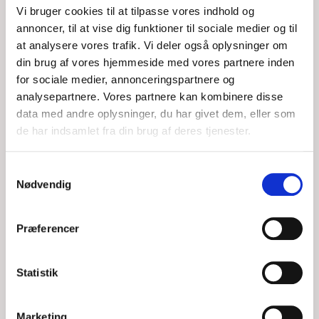
Vi bruger cookies til at tilpasse vores indhold og
annoncer, til at vise dig funktioner til sociale medier og til
at analysere vores trafik. Vi deler også oplysninger om
din brug af vores hjemmeside med vores partnere inden
for sociale medier, annonceringspartnere og
analysepartnere. Vores partnere kan kombinere disse
data med andre oplysninger, du har givet dem, eller som
de har indsamlet fra din brug af deres tjenester.
MOTORBÅD MED TOVVÆRK I SKRUEN -
Samtykkevalg
Nødvendig
MELLEM EJERSLEV OG AMTOFT
Præferencer
TIR, 04/08/2026 - 08:13
Klokken er 19:05 mandag aften - grønt udkald - en motorbåd
Statistik
med bl.a. 3 børn ombord, ligger mellem Ejerslev og Amtoft
med tovværk i skruen. Clemens har første
Marketing