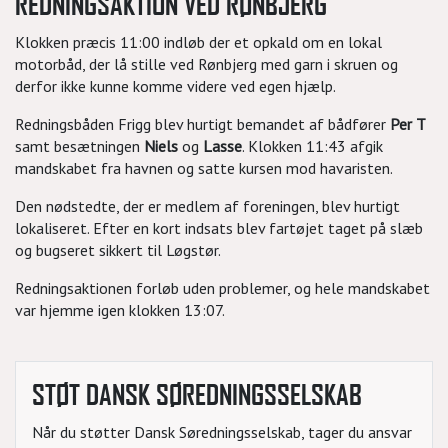
REDNINGSAKTION VED RØNBJERG
Klokken præcis 11:00 indløb der et opkald om en lokal
motorbåd, der lå stille ved Rønbjerg med garn i skruen og
derfor ikke kunne komme videre ved egen hjælp.
Redningsbåden Frigg blev hurtigt bemandet af bådfører
Per T
samt besætningen
Niels
og
Lasse
. Klokken 11:43 afgik
mandskabet fra havnen og satte kursen mod havaristen.
Den nødstedte, der er medlem af foreningen, blev hurtigt
lokaliseret. Efter en kort indsats blev fartøjet taget på slæb
og bugseret sikkert til Løgstør.
Redningsaktionen forløb uden problemer, og hele mandskabet
var hjemme igen klokken 13:07.
STØT DANSK SØREDNINGSSELSKAB
Når du støtter Dansk Søredningsselskab, tager du ansvar