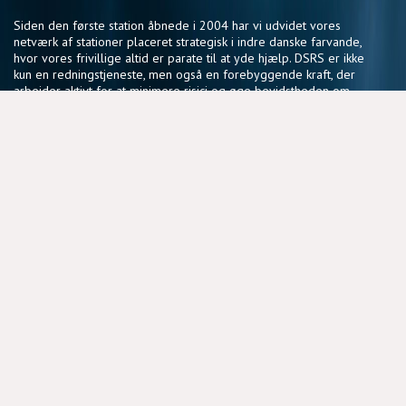
Siden den første station åbnede i 2004 har vi udvidet vores
netværk af stationer placeret strategisk i indre danske farvande,
hvor vores frivillige altid er parate til at yde hjælp. DSRS er ikke
kun en redningstjeneste, men også en forebyggende kraft, der
arbejder aktivt for at minimere risici og øge bevidstheden om
sikker sejlads.
Vores fællesskab af frivillige deler en passion for søsikkerhed
og en vilje til at gøre en forskel, der har en reel betydning for
sejlere i hele landet.
NYTTIGE LINKS
BLIV FRIVILLIG
COOKIEPOLITIK
DSRS OG FORSIKRINGSSELSKABER
MEDLEMSPORTAL