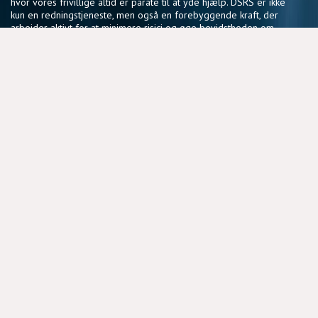
hvor vores frivillige altid er parate til at yde hjælp. DSRS er ikke
kun en redningstjeneste, men også en forebyggende kraft, der
arbejder aktivt for at minimere risici og øge bevidstheden om
sikker sejlads.
Vores fællesskab af frivillige deler en passion for søsikkerhed
og en vilje til at gøre en forskel, der har en reel betydning for
sejlere i hele landet.
NYTTIGE LINKS
BLIV FRIVILLIG
COOKIEPOLITIK
DSRS OG FORSIKRINGSSELSKABER
MEDLEMSPORTAL
PRIVATLIVSPOLITIK