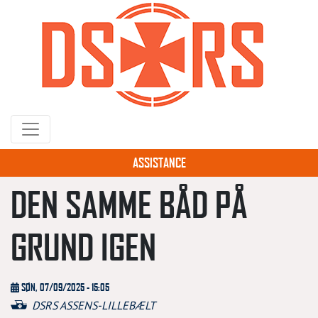
Gå
til
hovedindhold
ASSISTANCE
DEN SAMME BÅD PÅ
GRUND IGEN
SØN, 07/09/2025 - 15:05
DSRS ASSENS-LILLEBÆLT