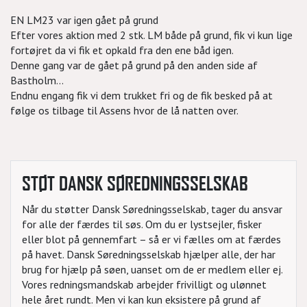
EN LM23 var igen gået på grund
Efter vores aktion med 2 stk. LM både på grund, fik vi kun lige
fortøjret da vi fik et opkald fra den ene båd igen.
Denne gang var de gået på grund på den anden side af
Bastholm...
Endnu engang fik vi dem trukket fri og de fik besked på at
følge os tilbage til Assens hvor de lå natten over.
STØT DANSK SØREDNINGSSELSKAB
Når du støtter Dansk Søredningsselskab, tager du ansvar
for alle der færdes til søs. Om du er lystsejler, fisker
eller blot på gennemfart – så er vi fælles om at færdes
på havet. Dansk Søredningsselskab hjælper alle, der har
brug for hjælp på søen, uanset om de er medlem eller ej.
Vores redningsmandskab arbejder frivilligt og ulønnet
hele året rundt. Men vi kan kun eksistere på grund af