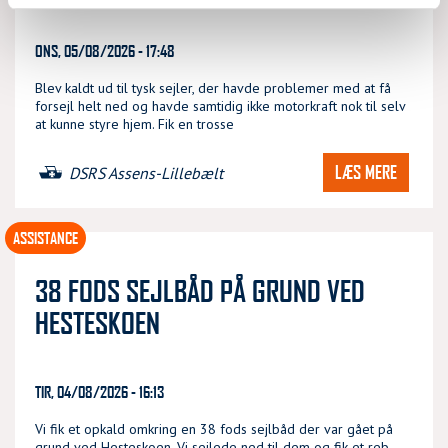
ONS, 05/08/2026 - 17:48
Blev kaldt ud til tysk sejler, der havde problemer med at få
forsejl helt ned og havde samtidig ikke motorkraft nok til selv
at kunne styre hjem. Fik en trosse
LÆS MERE
DSRS Assens-Lillebælt
ASSISTANCE
38 FODS SEJLBÅD PÅ GRUND VED
HESTESKOEN
TIR, 04/08/2026 - 16:13
Vi fik et opkald omkring en 38 fods sejlbåd der var gået på
grund ved Hesteskoen. Vi sejlede ned til dem og fik et reb