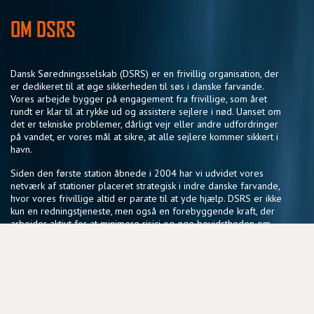
OM DSRS
Dansk Søredningsselskab (DSRS) er en frivillig organisation, der
er dedikeret til at øge sikkerheden til søs i danske farvande.
Vores arbejde bygger på engagement fra frivillige, som året
rundt er klar til at rykke ud og assistere sejlere i nød. Uanset om
det er tekniske problemer, dårligt vejr eller andre udfordringer
på vandet, er vores mål at sikre, at alle sejlere kommer sikkert i
havn.
Siden den første station åbnede i 2004 har vi udvidet vores
netværk af stationer placeret strategisk i indre danske farvande,
hvor vores frivillige altid er parate til at yde hjælp. DSRS er ikke
kun en redningstjeneste, men også en forebyggende kraft, der
arbejder aktivt for at minimere risici og øge bevidstheden om
sikker sejlads.
Vores fællesskab af frivillige deler en passion for søsikkerhed
og en vilje til at gøre en forskel, der har en reel betydning for
sejlere i hele landet.
NYTTIGE LINKS