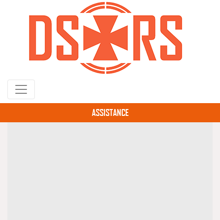
Gå
til
hovedindhold
ASSISTANCE