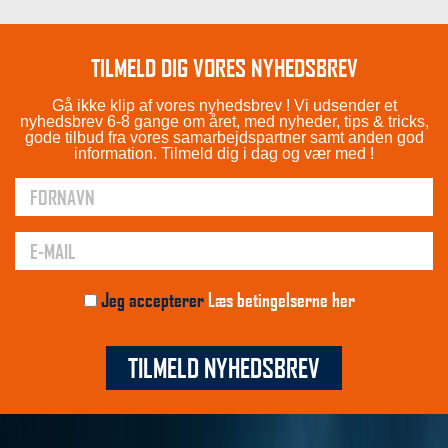
TILMELD DIG VORES NYHEDSBREV
Gå ikke klip af vores nyhedsbrev ! Vi udsender et
nyhedsbrev 6-8 gange om året, med nyheder, tips & tricks,
gode tilbud fra vores samarbejdspartner samt anden god
information. Tilmeld dig i dag og vær med !
Jeg accepterer
Læs betingelserne her
TILMELD NYHEDSBREV