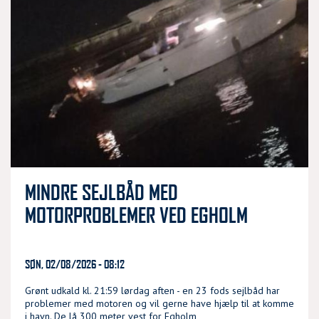
MINDRE SEJLBÅD MED
MOTORPROBLEMER VED EGHOLM
SØN, 02/08/2026 - 08:12
Grønt udkald kl. 21:59 lørdag aften - en 23 fods sejlbåd har
problemer med motoren og vil gerne have hjælp til at komme
i havn. De lå 300 meter vest for Egholm